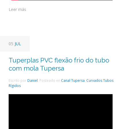
Leer más
05
JUL
Tuperplas PVC flexão frio do tubo
com mola Tupersa
Escrito por
Daniel
. Posteado en
Canal Tupersa
,
Curvados Tubos
Rígidos