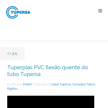
05
JUL
Tuperplas PVC flexão quente do
tubo Tupersa
Escrito por
Daniel
. Posteado en
Canal Tupersa
,
Curvados Tubos
Rígidos