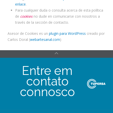
enlace
.
Para cualquier duda o consulta acerca de esta política
de
cookies
no dude en comunicarse con nosotros a
través de la sección de contacto.
Asesor de Cookies es un
plugin para WordPress
creado por
Carlos Doral (
webartesanal.com
)
Entre em
contato
connosco