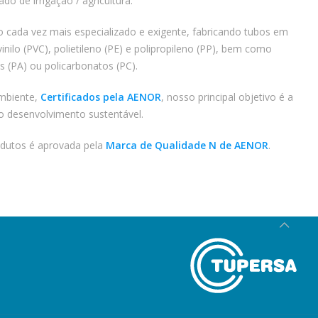
 de irrigação / agricultura.
cada vez mais especializado e exigente, fabricando tubos em
vinilo (PVC), polietileno (PE) e polipropileno (PP), bem como
 (PA) ou policarbonatos (PC).
mbiente,
Certificados pela AENOR
, nosso principal objetivo é a
do desenvolvimento sustentável.
dutos é aprovada pela
Marca de Qualidade N de AENOR
.