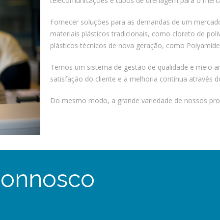
telecomunicações e tubos de drenagem para o mercado
Fornecer soluções para as demandas de um mercado 
materiais plásticos tradicionais, como cloreto de poli
plásticos técnicos de nova geração, como Polyamides
Temos um sistema de gestão de qualidade e meio a
satisfação do cliente e a melhoria contínua através 
Do mesmo modo, a grande variedade de nossos pro
connosco