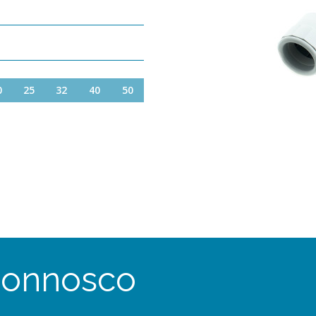
0
25
32
40
50
connosco