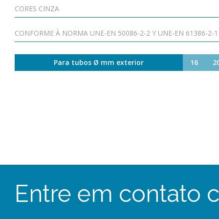
CORES CINZA
CONFORME À NORMA UNE-EN 50086-2-2 Y UNE-EN 61386-2-1
Para tubos Ø mm exterior
16
2
Entre em contato 