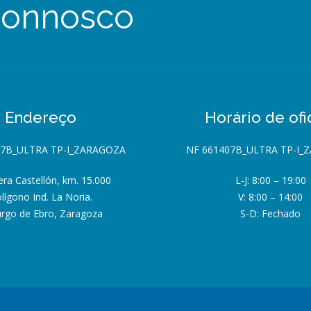
connosco
Endereço
Horário de ofi
07B_ULTRA TP-I_ZARAGOZA
NF 661407B_ULTRA TP-I_
era Castellón, km. 15.000
L-J: 8:00 – 19:00
lígono Ind. La Noria.
V: 8:00 – 14:00
urgo de Ebro, Zaragoza
S-D: Fechado