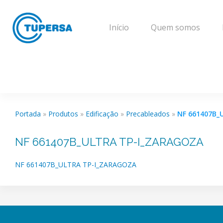
Início
Quem somos
Portada
»
Produtos
»
Edificação
»
Precableados
»
NF 661407B_
NF 661407B_ULTRA TP-I_ZARAGOZA
NF 661407B_ULTRA TP-I_ZARAGOZA