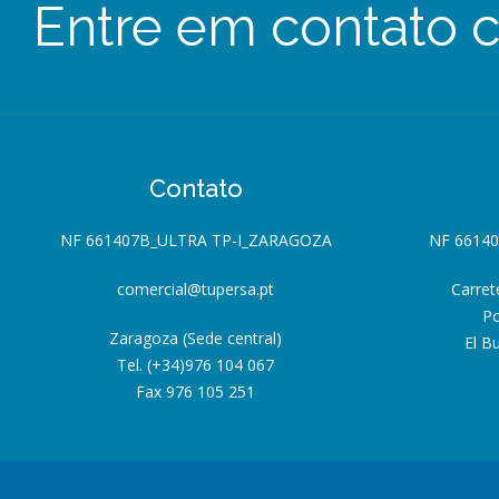
Entre em contato 
Contato
NF 661407B_ULTRA TP-I_ZARAGOZA
NF 6614
comercial@tupersa.pt
Carret
Po
Zaragoza (Sede central)
El B
Tel. (+34)976 104 067
Fax 976 105 251