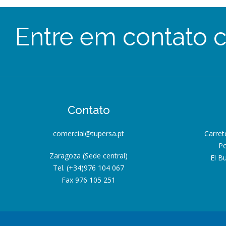
Entre em contato 
Contato
comercial@tupersa.pt
Carret
Po
Zaragoza (Sede central)
El B
Tel. (+34)976 104 067
Fax 976 105 251