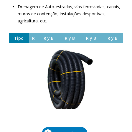
Drenagem de Auto-estradas, vías ferroviarias, canais,
muros de contenção, instalações desportivas,
agricultura, etc.
Tipo
R
R y B
R y B
R y B
R y B